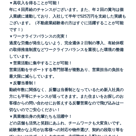
▼高収入を得ることが可能！
年に４回昇給のチャンスがございます。また、年２回の賞与は個
人業績に連動しており、入社して半年で525万円を支給した実績も
ございます。（不動産業経験者の方はすぐに活躍することが可能
です！）
▼ワークライフバランスの充実！
過度な労働が発生しないよう、完全週休２日制の導入、有給休暇
の取得推進制度などワークライフバランスを重視した環境の整備
しています。
▼営業活動に集中することが可能！
営業活動をサポートする専門部署が複数あり、営業担当の負担を
最大限に減らしています。
▼反響当番制！
勤続年数に関係なく、反響は当番制となっているため新入社員の
方にも平等にチャンスが巡ってきます。また住まいをお探しのお
客様からの問い合わせにお答えする反響営業なので飛び込みは一
切ないのでご安心ください！
▼異業種出身の先輩たちも活躍中！
どの店舗も活気と笑顔にあふれ、チームワークも大変良いです。
経験豊かな上司がお客様への対応や物件選び、契約の段取り等を