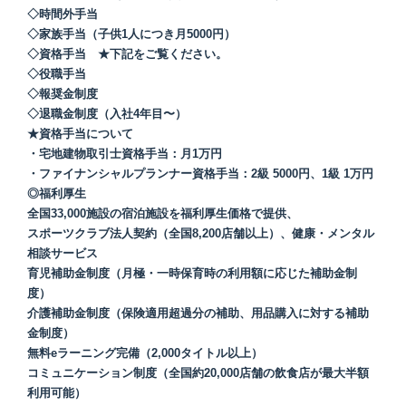
◇時間外手当
◇家族手当（子供1人につき月5000円）
◇資格手当 ★下記をご覧ください。
◇役職手当
◇報奨金制度
◇退職金制度（入社4年目〜）
★資格手当について
・宅地建物取引士資格手当：月1万円
・ファイナンシャルプランナー資格手当：2級 5000円、1級 1万円
◎福利厚生
全国33,000施設の宿泊施設を福利厚生価格で提供、
スポーツクラブ法人契約（全国8,200店舗以上）、健康・メンタル
相談サービス
育児補助金制度（月極・一時保育時の利用額に応じた補助金制
度）
介護補助金制度（保険適用超過分の補助、用品購入に対する補助
金制度）
無料eラーニング完備（2,000タイトル以上）
コミュニケーション制度（全国約20,000店舗の飲食店が最大半額
利用可能）