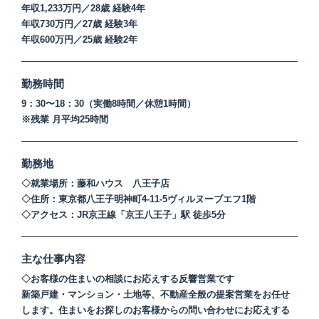
年収1,233万円／28歳 経験4年
年収730万円／27歳 経験3年
募集要項
Requirements
年収600万円／25歳 経験2年
勤務時間
ENTRY
9：30〜18：30（実働8時間／休憩1時間）
※残業 月平均25時間
(新卒・中途)
勤務地
コーポレートサイト
◇就業場所：藤和ハウス 八王子店
会社概要
◇住所：東京都八王子明神町4-11-5ヴィルヌーブエフ1階
プライバシーポリシー
◇アクセス：JR京王線「京王八王子」駅 徒歩5分
主な仕事内容
◇お客様の住まいの相談にお応えする反響営業です
新築戸建・マンション・土地等、不動産全般の提案営業をお任せ
します。住まいをお探しのお客様からの問い合わせにお応えする