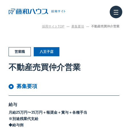
採用サイトTOP
募集要項
不動産売買仲介営業
どんな仕事なのか
Our works
営業職
八王子店
働く人を知る
Staff
不動産売買仲介営業
どう働きやすいのか
Benefits
募集要項
インターンシップ
Internship
給与
お知らせ
Topics
月給25万円〜35万円＋報奨金＋賞与＋各種手当
※別途残業代支給
◆給与例
リアルな日常
Staff Note