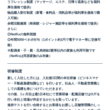
リフレッシュ制度（マッサージ、エステ、日帰り温泉などを福利
厚生価格で提供）
物品購入割引制度（家電・食料品・消耗品等が福利厚生価格で購
入可能）
余暇活動施策（映画館・レジャー施設等を福利厚生価格で提供）
さらに
◎Netflixの無料視聴
◎年間5000ベネポ付与（1ポイント約1円で電子マネー等に交換可
能）
※配偶者・子・親・兄弟姉妹2親等以内の家族も利用可能です
（Netflixは同居家族のみ対象）
研修制度
新しく入社した方には、入社後3日間の本社研修（ビジネスマナ
ー・不動産基礎知識など）を行います。社会人・不動産営業職と
しての基礎を身につけていただきます。
その後、1ヶ月目は週1日本社にて営業研修・配属店舗ではOJTを
行い本社と現場が伴走するかたちを取っています。
進捗テストを行い合格するとお客様をお渡しし店舗管理職のしっ