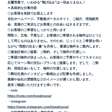
反響営業で、いわゆる“飛び込み”は一切ありません！
▼具体的な仕事内容
◇お客様を笑顔でお迎えします
当社ホームページ、不動産ポータルサイト、ご紹介、現地販売
会、直接のご来店などお客様との出会いはさまざまです。
◇お客様のご希望をしっかりと伺います
間取り、立地、予算など、お客様のご希望される物件はひとつと
して同じものはありません。そのため、じっくりとご希望を伺い
ながら“理想の住まい像”を共有し、最適な物件をご案内します。
◇資金計画のご提案、ご契約、そして物件の引渡しへ
ご希望の物件が決まったら、お客様のご予算やライフスタイルに
応じてローン等の支払いプランをご提案します。そして、ご契
約、現地立会いをして、物件の引渡しをします。
◇弊社社員のインタビュー動画および記事を作成しました。
業務や会社の雰囲気などのイメージが湧くかと思います。
是非ご確認いただけますと幸いです。
・note
https://note.com/towahouse/
・instagram
https://www.instagram.com/towahouse/