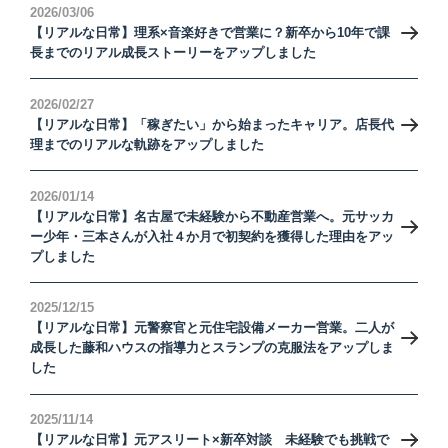
2026/03/06
【リアルな日常】理系×音楽好きで営業に？新卒から10年で課
長までのリアル成長ストーリーをアップしました
募集要項
Requirements
2026/02/27
【リアルな日常】「稼ぎたい」から始まったキャリア。店長代
理までのリアルな軌跡をアップしました
ENTRY
(新卒・中途)
2026/01/14
【リアルな日常】名古屋で未経験から不動産営業へ。元サッカ
ー少年・三本さんが入社４か月で初契約を獲得した理由をアッ
コーポレートサイト
プしました
会社概要
プライバシーポリシー
2025/12/15
【リアルな日常】元警察官と元住宅設備メーカー営業。二人が
成長した藤和ハウスの指導力とスランプの克服法をアップしま
した
2025/11/14
【リアルな日常】元アスリート×新卒対談 未経験でも挑戦で