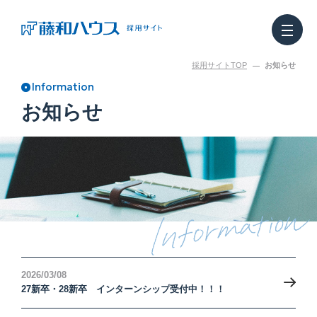
採用サイトTOP
お知らせ
Information
どんな仕事なのか
Our works
お知らせ
働く人を知る
Staff
どう働きやすいのか
Benefits
インターンシップ
Internship
お知らせ
Topics
2026/03/08
27新卒・28新卒 インターンシップ受付中！！！
リアルな日常
Staff Note