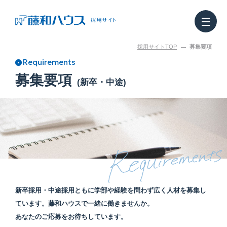
採用サイトTOP
募集要項
Requirements
どんな仕事なのか
Our works
募集要項
(新卒・中途)
働く人を知る
Staff
どう働きやすいのか
Benefits
インターンシップ
Internship
新卒採用・中途採用ともに学部や経験を問わず広く人材を募集し
お知らせ
Topics
ています。藤和ハウスで一緒に働きませんか。
あなたのご応募をお待ちしています。
リアルな日常
Staff Note