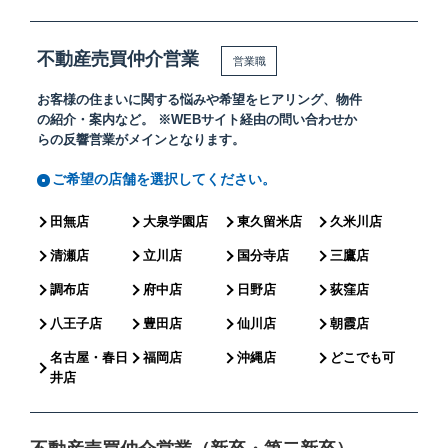
募集要項
Requirements
不動産売買仲介営業
営業職
お客様の住まいに関する悩みや希望をヒアリング、物件
の紹介・案内など。
※WEBサイト経由の問い合わせか
らの反響営業がメインとなります。
ENTRY
(新卒・中途)
ご希望の店舗を選択してください。
田無店
大泉学園店
東久留米店
久米川店
コーポレートサイト
清瀬店
立川店
国分寺店
三鷹店
会社概要
調布店
府中店
日野店
荻窪店
プライバシーポリシー
八王子店
豊田店
仙川店
朝霞店
名古屋・春日
福岡店
沖縄店
どこでも可
井店